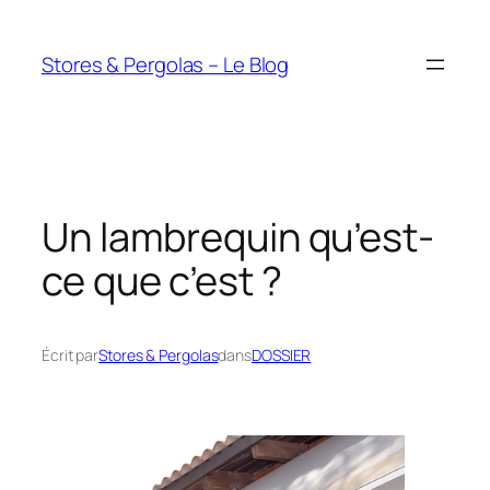
Aller
au
Stores & Pergolas – Le Blog
contenu
Un lambrequin qu’est-
ce que c’est ?
Écrit par
Stores & Pergolas
dans
DOSSIER