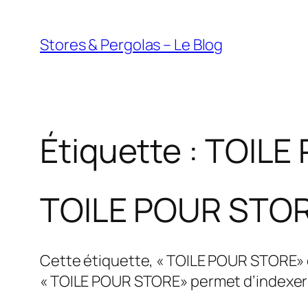
Aller
au
Stores & Pergolas – Le Blog
contenu
Étiquette :
TOILE
TOILE POUR STO
Cette étiquette, « TOILE POUR STORE» es
« TOILE POUR STORE» permet d’indexer l