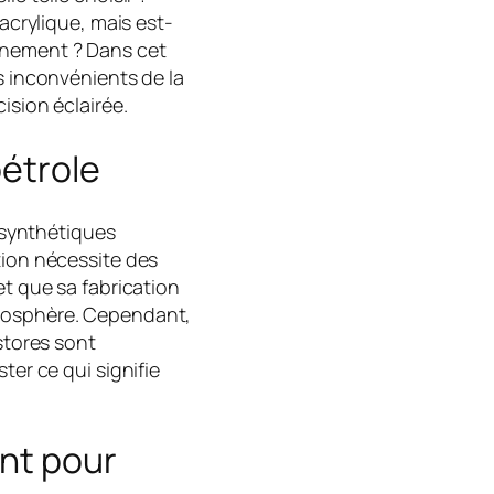
 acrylique, mais est-
nnement ? Dans cet
s inconvénients de la
ision éclairée.
pétrole
s synthétiques
tion nécessite des
et que sa fabrication
tmosphère. Cependant,
 stores sont
ter ce qui signifie
ent pour