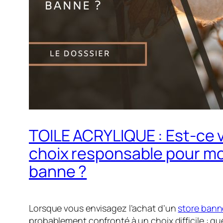
TOILE ACRYLIQUE : Est-ce 
choix responsable pour mo
banne ?
Lorsque vous envisagez l’achat d’un
store bann
probablement confronté à un choix difficile : quel