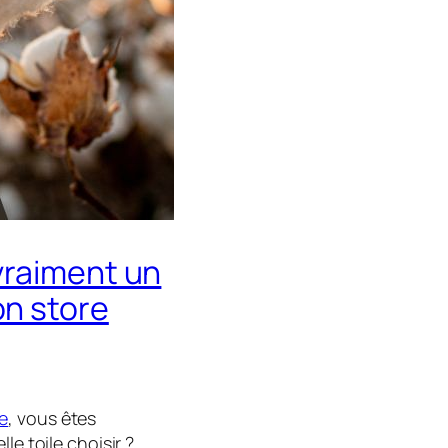
vraiment un
n store
e
, vous êtes
le toile choisir ?