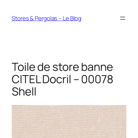
Aller
au
Stores & Pergolas – Le Blog
contenu
Toile de store banne
CITEL Docril – 00078
Shell