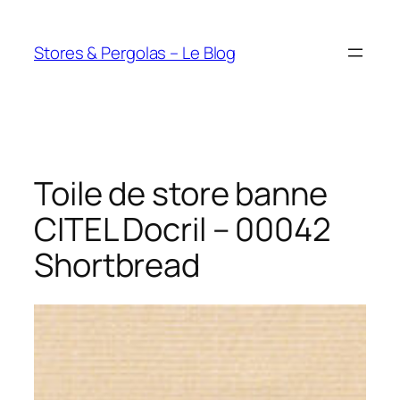
Aller
au
Stores & Pergolas – Le Blog
contenu
Toile de store banne
CITEL Docril – 00042
Shortbread