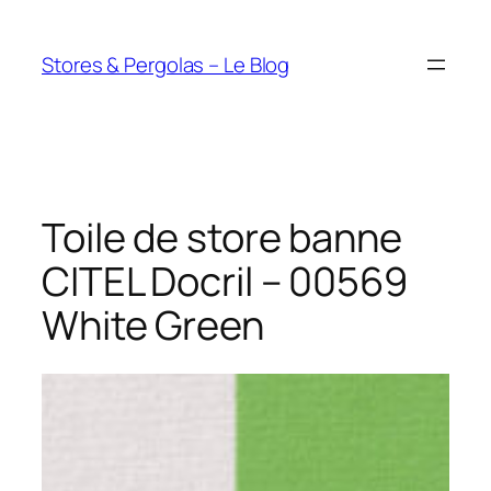
Aller
au
Stores & Pergolas – Le Blog
contenu
Toile de store banne
CITEL Docril – 00569
White Green