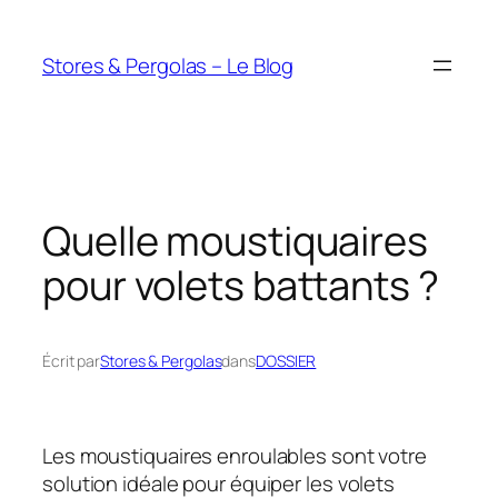
Aller
au
Stores & Pergolas – Le Blog
contenu
Quelle moustiquaires
pour volets battants ?
Écrit par
Stores & Pergolas
dans
DOSSIER
Les moustiquaires enroulables sont votre
solution idéale pour équiper les volets