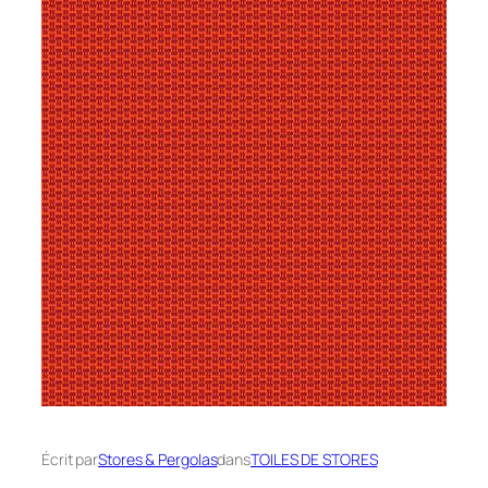
Écrit par
Stores & Pergolas
dans
TOILES DE STORES