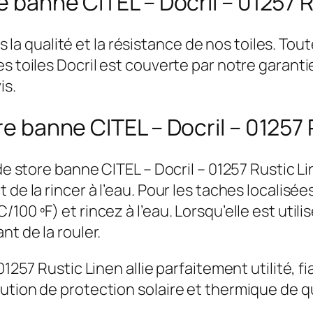
re banne CITEL – Docril – 01257 
 qualité et la résistance de nos toiles. Tou
s toiles Docril est couverte par notre garantie
is.
ore banne CITEL – Docril – 01257
e de store banne CITEL – Docril – 01257 Rustic
 de la rincer à l’eau. Pour les taches localis
00 ºF) et rincez à l’eau. Lorsqu’elle est utili
nt de la rouler.
1257 Rustic Linen allie parfaitement utilité, fia
ution de protection solaire et thermique de qu