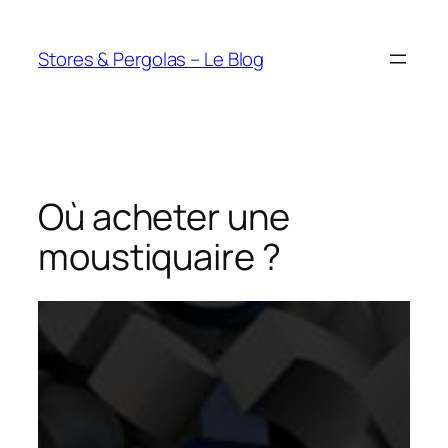
Aller
au
Stores & Pergolas – Le Blog
contenu
Où acheter une
moustiquaire ?