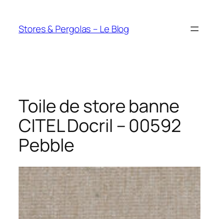
Aller
au
Stores & Pergolas – Le Blog
contenu
Toile de store banne
CITEL Docril – 00592
Pebble