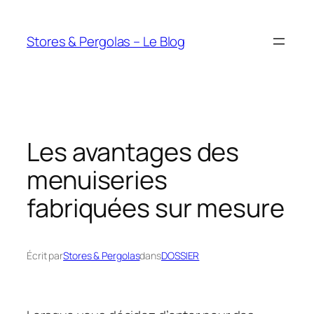
Aller
au
Stores & Pergolas – Le Blog
contenu
Les avantages des
menuiseries
fabriquées sur mesure
Écrit par
Stores & Pergolas
dans
DOSSIER