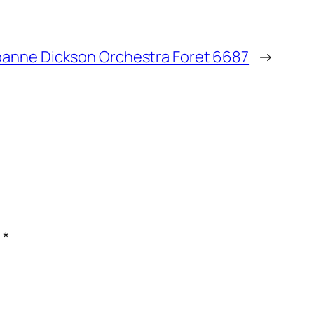
 banne Dickson Orchestra Foret 6687
→
c
*