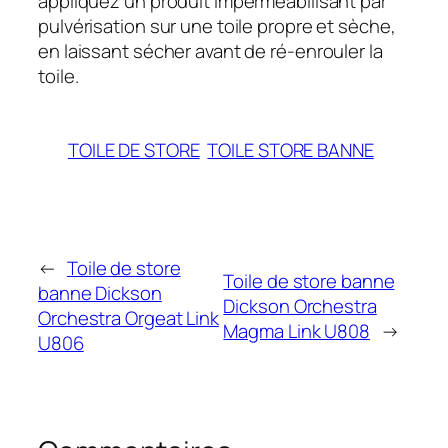
appliquez un produit imperméabilisant par
pulvérisation sur une toile propre et sèche,
en laissant sécher avant de ré-enrouler la
toile.
TOILE DE STORE
TOILE STORE BANNE
←
Toile de store
Toile de store banne
banne Dickson
Dickson Orchestra
Orchestra Orgeat Link
Magma Link U808
→
U806