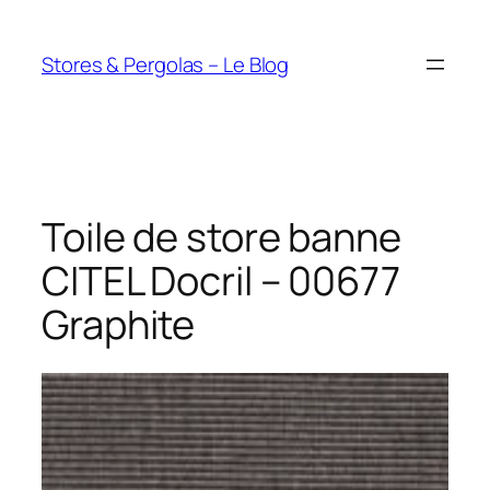
Aller
au
Stores & Pergolas – Le Blog
contenu
Toile de store banne
CITEL Docril – 00677
Graphite