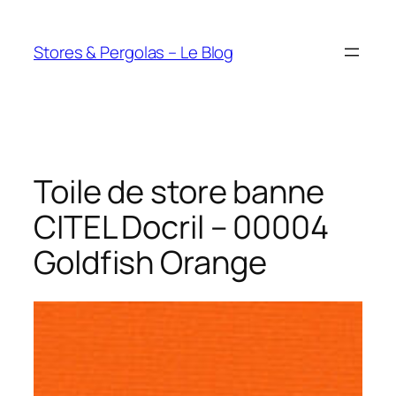
Aller
au
Stores & Pergolas – Le Blog
contenu
Toile de store banne
CITEL Docril – 00004
Goldfish Orange