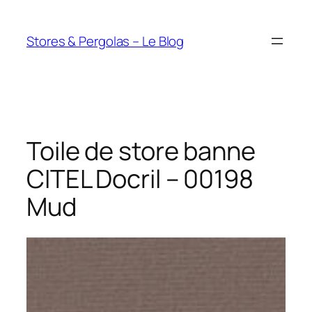
Aller
au
Stores & Pergolas – Le Blog
contenu
Toile de store banne
CITEL Docril – 00198
Mud