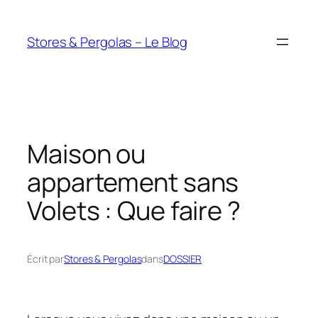
Aller
au
Stores & Pergolas – Le Blog
contenu
Maison ou
appartement sans
Volets : Que faire ?
Écrit par
Stores & Pergolas
dans
DOSSIER