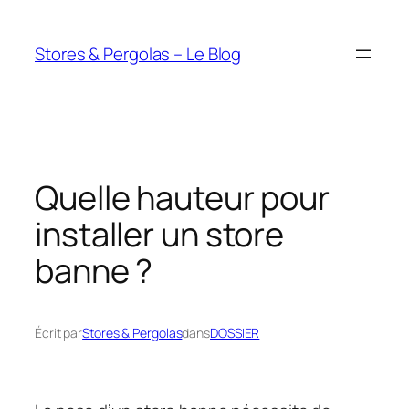
Aller
au
Stores & Pergolas – Le Blog
contenu
Quelle hauteur pour
installer un store
banne ?
Écrit par
Stores & Pergolas
dans
DOSSIER