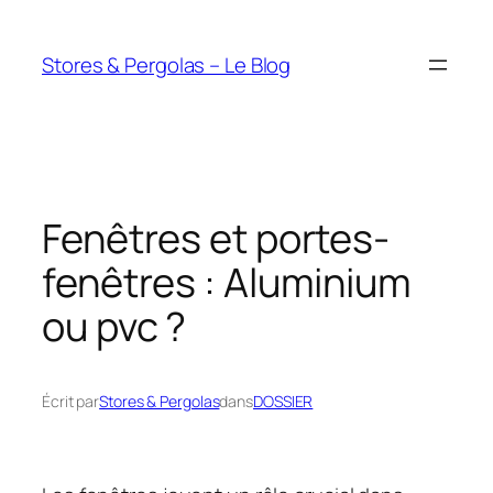
Aller
au
Stores & Pergolas – Le Blog
contenu
Fenêtres et portes-
fenêtres : Aluminium
ou pvc ?
Écrit par
Stores & Pergolas
dans
DOSSIER