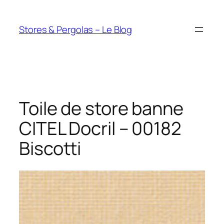
Aller
au
Stores & Pergolas – Le Blog
contenu
Toile de store banne
CITEL Docril – 00182
Biscotti