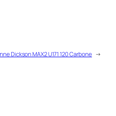
banne Dickson MAX2 U171 120 Carbone
→