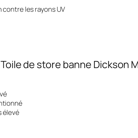
n contre les rayons UV
a Toile de store banne Dickson 
evé
ntionné
s élevé