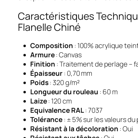
Caractéristiques Techniqu
Flanelle Chiné
Composition
: 100% acrylique tei
Armure
: Canvas
Finition
: Traitement de perlage – 
Épaisseur
: 0,70 mm
Poids
: 320 g/m²
Longueur du rouleau
: 60 m
Laize
: 120 cm
Equivalence RAL
: 7037
Tolérance
: ± 5% sur les valeurs du
Résistant à la décoloration
: Oui
Résistant aux tâches
: Oui