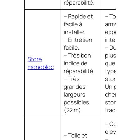
réparabilité.
– Rapide et
– Toile et
facile à
armature
installer.
exposés aux
– Entretien
intempéries
facile.
– Durée de vi
– Très bon
plus courte
Store
indice de
que d’autres
monobloc
réparabilité.
types de
– Très
stores
grandes
Un peu plus
largeurs
cher qu’un
possibles.
store
(22 m)
traditionnel.
– Coût plus
élevé.
– Toile et
–