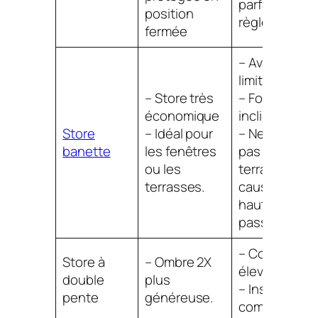
parfaitement
position
règle et fixé.
fermée
– Avancée tr
limitée.
– Store très
– Forte
économique
inclinaison.
Store
– Idéal pour
– Ne convien
banette
les fenêtres
pas aux
ou les
terrasses à
terrasses.
cause de la
hauteur de
passage.
– Coût 2X plu
Store à
– Ombre 2X
élevé.
double
plus
– Installation
pente
généreuse.
complexe