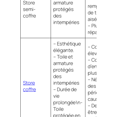
Store
armature
remplacemen
semi-
protégés
de toile moin
coffre
des
aisé.
intempéries
– Plus difficil
réparer.
– Esthétique
– Coût plus
élégante.
élevé.
– Toile et
– Cout
armature
d’entretien
protégés
plus élevé.
des
– Nécessite
Store
intempéries
des réglages
coffre
– Durée de
périodiques 
vie
cause du ven
prolongée\n-
– Demande à
Toile
être
protégée en