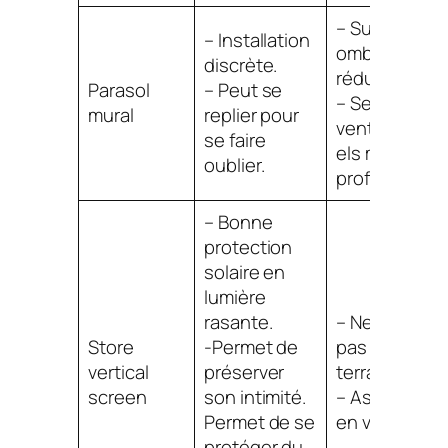
– Surface
– Installation
ombragée
discrète.
réduite.
Parasol
– Peut se
– Sensibilité 
mural
replier pour
vent sauf po
se faire
els modèles
oublier.
professionne
– Bonne
protection
solaire en
lumière
rasante.
– Ne convien
Store
-Permet de
pas aux
vertical
préserver
terrasses.
screen
son intimité.
– Assez fragi
Permet de se
en version ZIP
protéger du