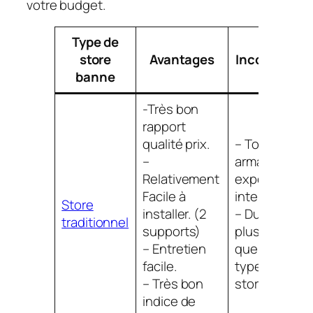
votre budget.
Type de
store
Avantages
Inconvénien
banne
-Très bon
rapport
qualité prix.
– Toile et
–
armature
Relativement
exposés aux
Facile à
intempéries.
Store
installer. (2
– Durée de vi
traditionnel
supports)
plus courte
– Entretien
que d’autres
facile.
types de
– Très bon
stores
indice de