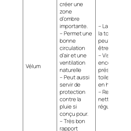
créer une
zone
d’ombre
importante.
– La hauteur 
– Permet une
la toile refou
bonne
peut parfois
circulation
être une gên
d’air et une
– Visuelleme
ventilation
encombrant 
Vélum
naturelle
présence du
– Peut aussi
toile refoulée
servir de
en hiver.
protection
– Requiert un
contre la
nettoyage
pluie si
régulier.
conçu pour.
– Très bon
rapport