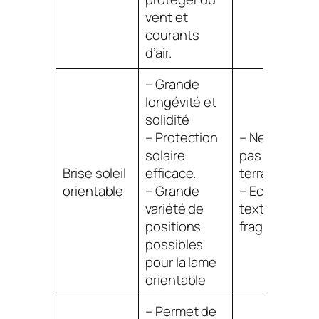
vent et
courants
d’air.
– Grande
longévité et
solidité
– Protection
– Ne convien
solaire
pas aux
Brise soleil
efficace.
terrasses.
orientable
– Grande
– Echelles
variété de
textiles parfo
positions
fragiles.
possibles
pour la lame
orientable
– Permet de