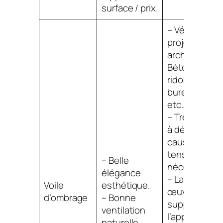
surface / prix.
– Véritable
projet
architectural 
Béton piliers
ridoirs tire-f
bureau d’étu
etc…
– Très difficil
à démonter à
cause de la
tension
– Belle
nécessaire.
élégance
– La mise en
Voile
esthétique.
œuvre ne
d’ombrage
– Bonne
supporte pa
ventilation
l’approximati
naturelle.