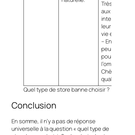
Très exposé
aux
intempéries,
leur durée de
vie est limitée
– En définitiv
peu efficace
pour faire de
l’ombre.
Chères si
qualitatives.
Quel type de store banne choisir ?
Conclusion
En somme, il n’y a pas de réponse
universelle à la question « quel type de