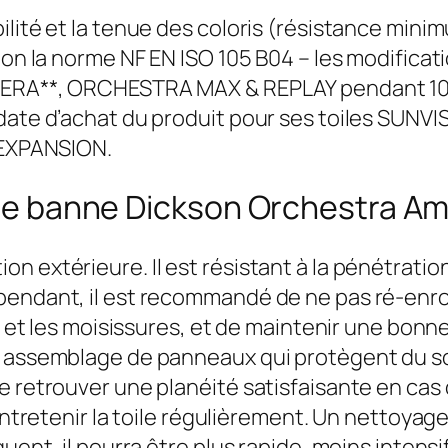
ilité et la tenue des coloris (résistance mini
elon la norme NF EN ISO 105 B04 – les modific
PERA**, ORCHESTRA MAX & REPLAY pendant 10 a
date d’achat du produit pour ses toiles SUNVI
s EXPANSION.
store banne Dickson Orchestra 
n extérieure. Il est résistant à la pénétratio
endant, il est recommandé de ne pas ré-enroul
es et les moisissures, et de maintenir une bonn
 assemblage de panneaux qui protègent du sole
e retrouver une planéité satisfaisante en cas 
’entretenir la toile régulièrement. Un nettoyag
uent, il pourra être plus rapide, moins intensi