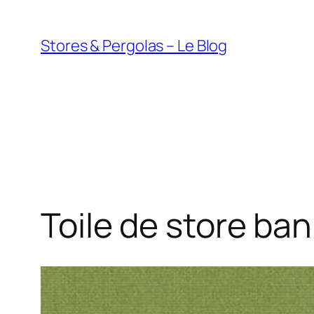
Aller
au
Stores & Pergolas – Le Blog
contenu
Toile de store b