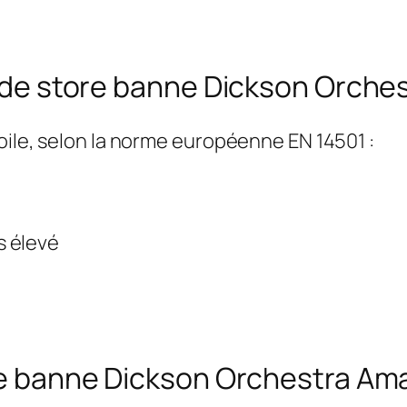
le de store banne Dickson Orch
oile, selon la norme européenne EN 14501 :
s élevé
tore banne Dickson Orchestra A