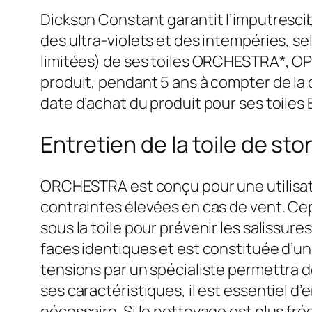
Dickson Constant garantit l’imputrescib
des ultra-violets et des intempéries, s
limitées) de ses toiles ORCHESTRA*, O
produit, pendant 5 ans à compter de la 
date d’achat du produit pour ses toile
Entretien de la toile de 
ORCHESTRA est conçu pour une utilisatio
contraintes élevées en cas de vent. Cep
sous la toile pour prévenir les salissur
faces identiques et est constituée d’un
tensions par un spécialiste permettra d
ses caractéristiques, il est essentiel d
nécessaire. Si le nettoyage est plus fréq