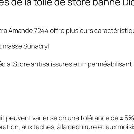
es de la toile de store banne 
tra Amande 7244 offre plusieurs caractéristi
t masse Sunacryl
ial Store antisalissures et imperméabilisant
it peuvent varier selon une tolérance de ± 5
ration, aux taches, à la déchirure et aux mois