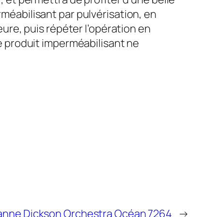
rméabilisant par pulvérisation, en
heure, puis répéter l’opération en
 Le produit imperméabilisant ne
banne Dickson Orchestra Océan 7264
→