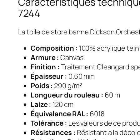
Caractéristiques techniqu
7244
La toile de store banne Dickson Orches
Composition :
100% acrylique tein
Armure :
Canvas
Finition :
Traitement Cleangard spéc
Épaisseur :
0.60 mm
Poids :
290 g/m²
Longueur du rouleau :
60 m
Laize :
120 cm
Équivalence RAL :
6018
Tolérance :
Les valeurs de ce produ
Résistances :
Résistant à la décolo