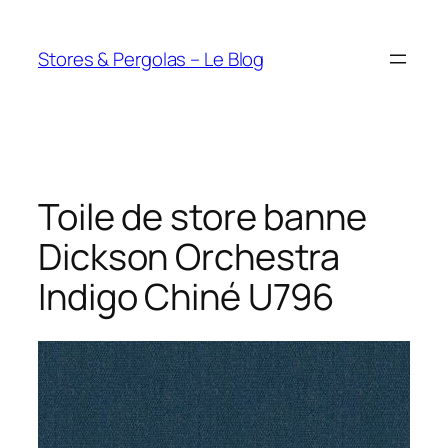
Aller
au
Stores & Pergolas – Le Blog
contenu
Toile de store banne
Dickson Orchestra
Indigo Chiné U796