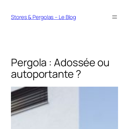
Aller
au
Stores & Pergolas – Le Blog
contenu
Pergola : Adossée ou
autoportante ?