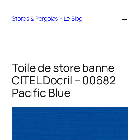
Aller
au
Stores & Pergolas – Le Blog
contenu
Toile de store banne
CITEL Docril – 00682
Pacific Blue