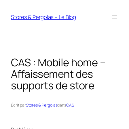
Aller
au
Stores & Pergolas – Le Blog
contenu
CAS : Mobile home –
Affaissement des
supports de store
Écrit par
Stores & Pergolas
dans
CAS