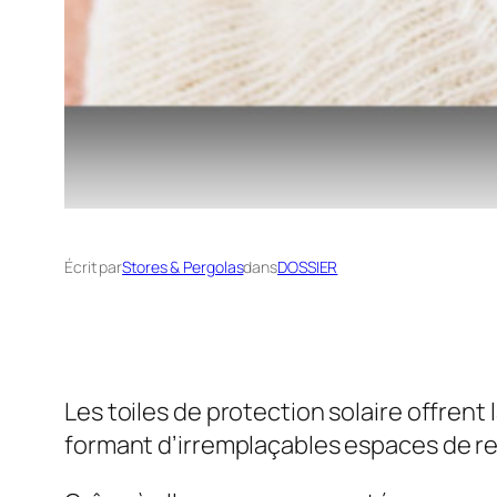
Écrit par
Stores & Pergolas
dans
DOSSIER
Les toiles de protection solaire offrent
formant d’irremplaçables espaces de re