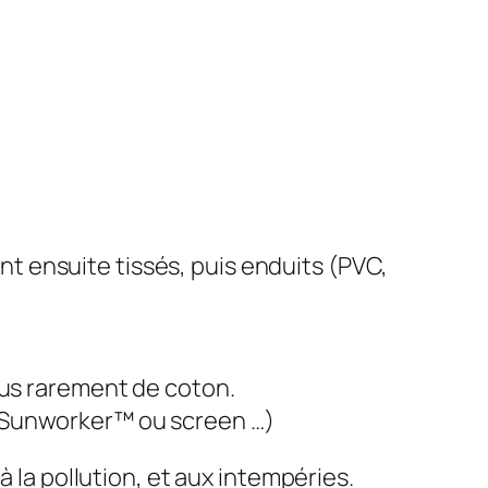
ont ensuite tissés, puis enduits (PVC,
 plus rarement de coton.
he, Sunworker™ ou screen …)
à la pollution, et aux intempéries.