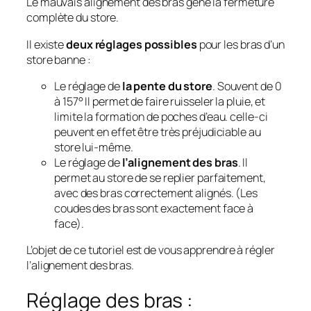
Le mauvais alignement des bras gène la fermeture
complète du store.
Il existe
deux réglages possibles
pour les bras d’un
store banne :
Le réglage de
la pente du store
. Souvent de 0
à 157° Il permet de faire ruisseler la pluie, et
limite la formation de poches d’eau. celle-ci
peuvent en effet être très préjudiciable au
store lui-même.
Le réglage de
l’alignement des bras
. Il
permet au store de se replier parfaitement,
avec des bras correctement alignés. (Les
coudes des bras sont exactement face à
face).
L’objet de ce tutoriel est de vous apprendre à régler
l’alignement des bras.
Réglage des bras :