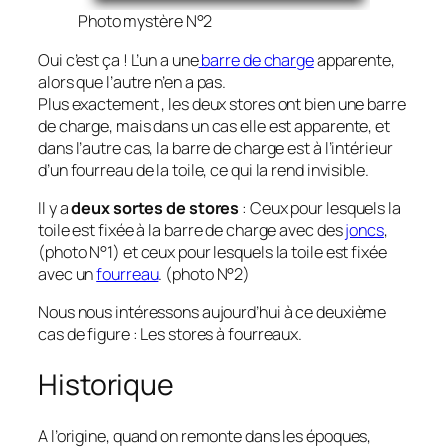
Photo mystère N°2
Oui c’est ça ! L’un a une
barre de charge
apparente,
alors que l’autre n’en a pas.
Plus exactement , les deux stores ont bien une barre
de charge, mais dans un cas elle est apparente, et
dans l’autre cas, la barre de charge est à l’intérieur
d’un fourreau de la toile, ce qui la rend invisible.
Il y a
deux sortes de stores
: Ceux pour lesquels la
toile est fixée à la barre de charge avec des
joncs
,
(photo N°1) et ceux pour lesquels la toile est fixée
avec un
fourreau
. (photo N°2)
Nous nous intéressons aujourd’hui à ce deuxième
cas de figure : Les stores à fourreaux.
Historique
A l’origine, quand on remonte dans les époques,