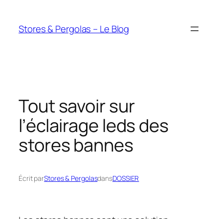
Aller
au
Stores & Pergolas – Le Blog
contenu
Tout savoir sur
l’éclairage leds des
stores bannes
Écrit par
Stores & Pergolas
dans
DOSSIER