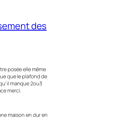
ssement des
utre posée elle même
çue que le plafond de
 qu’il manque 2ou3
ce merci.
 une maison en dur en