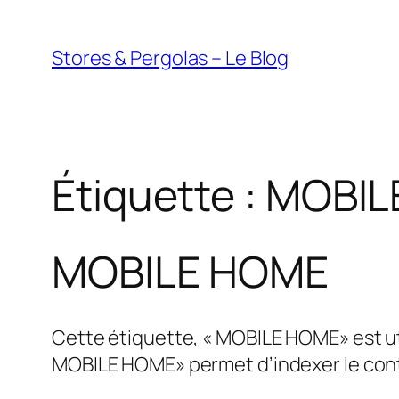
Aller
au
Stores & Pergolas – Le Blog
contenu
Étiquette :
MOBIL
MOBILE HOME
Cette étiquette, « MOBILE HOME» est util
MOBILE HOME» permet d’indexer le conte