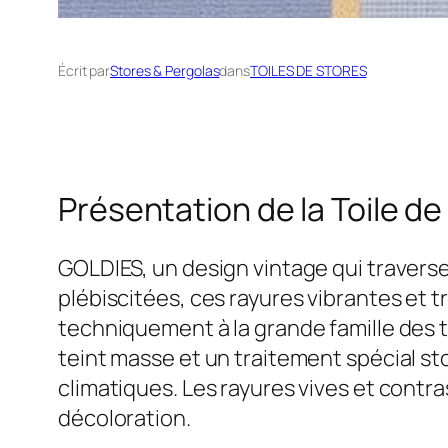
Écrit par
Stores & Pergolas
dans
TOILES DE STORES
Présentation de la Toile d
GOLDIES, un design vintage qui traverse
plébiscitées, ces rayures vibrantes et 
techniquement à la grande famille des t
teint masse et un traitement spécial st
climatiques. Les rayures vives et contras
décoloration.