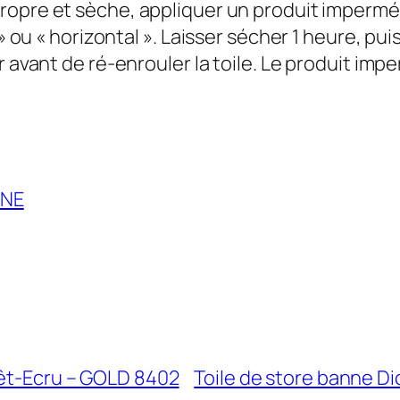
 propre et sèche, appliquer un produit imperméa
» ou « horizontal ». Laisser sécher 1 heure, pui
r avant de ré-enrouler la toile. Le produit i
NNE
rêt-Ecru – GOLD 8402
Toile de store banne D