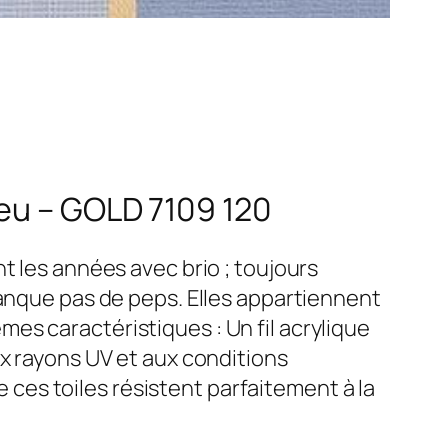
leu – GOLD 7109 120
t les années avec brio ; toujours
manque pas de peps. Elles appartiennent
es caractéristiques : Un fil acrylique
ux rayons UV et aux conditions
e ces toiles résistent parfaitement à la