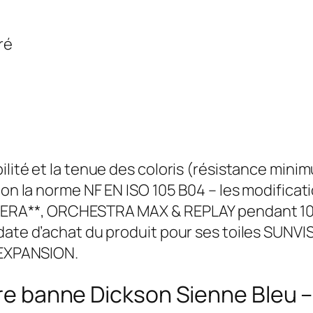
ré
ilité et la tenue des coloris (résistance mini
elon la norme NF EN ISO 105 B04 – les modific
PERA**, ORCHESTRA MAX & REPLAY pendant 10 a
date d’achat du produit pour ses toiles SUNVI
s EXPANSION.
tore banne Dickson Sienne Bleu 