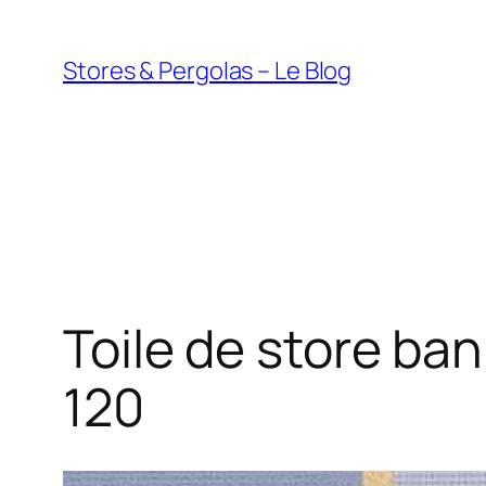
Aller
au
Stores & Pergolas – Le Blog
contenu
Toile de store ba
120