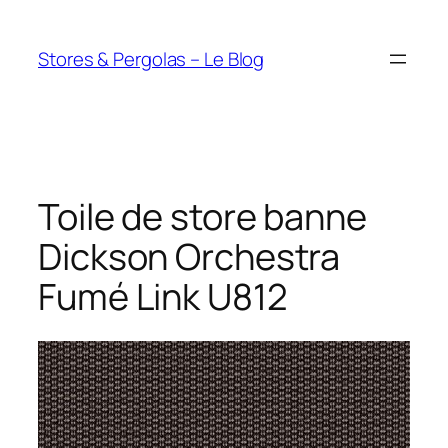
Aller
au
Stores & Pergolas – Le Blog
contenu
Toile de store banne
Dickson Orchestra
Fumé Link U812