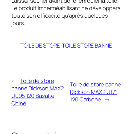
Laisser sécher avant de ré-enrouler la toile.
Le produit imperméabilisant ne développera
toute son efficacité qu’après quelques
jours.
TOILE DE STORE
TOILE STORE BANNE
←
Toile de store
Toile de store banne
banne Dickson MAX2
Dickson MAX2 U171
U095 120 Basalte
120 Carbone
→
Chiné