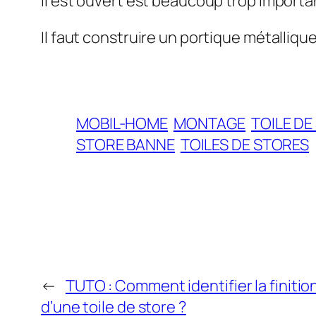
il est ouvert est beaucoup trop important
Il faut construire un portique métalliqu
MOBIL-HOME
MONTAGE
TOILE DE
STORE BANNE
TOILES DE STORES
←
TUTO : Comment identifier la finitio
d’une toile de store ?