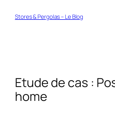
Aller
au
Stores & Pergolas – Le Blog
contenu
Etude de cas : Po
home