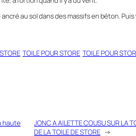
e, à fortiori quand il y a du vent.
e ancré au sol dans des massifs en béton. Puis 
 STORE
TOILE POUR STORE
TOILE POUR STO
n haute
JONC A AILETTE COUSU SUR LA T
DE LA TOILE DE STORE
→