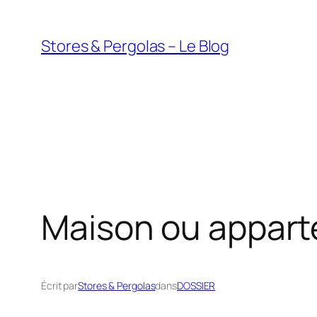
Aller
au
Stores & Pergolas – Le Blog
contenu
Maison ou apparte
Écrit par
Stores & Pergolas
dans
DOSSIER