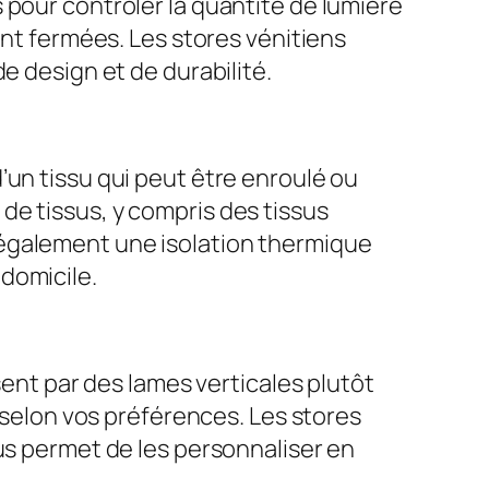
 pour contrôler la quantité de lumière
ont fermées. Les stores vénitiens
e design et de durabilité.
’un tissu qui peut être enroulé ou
de tissus, y compris des tissus
 également une isolation thermique
domicile.
sent par des lames verticales plutôt
é selon vos préférences. Les stores
us permet de les personnaliser en