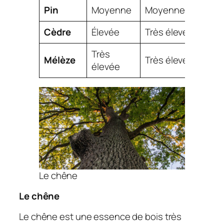
Pin
Moyenne
Moyenne
Éle
Cèdre
Élevée
Très élevée
Éle
Très
Mélèze
Très élevée
Fai
élevée
Le chêne
Le chêne
Le chêne est une essence de bois très