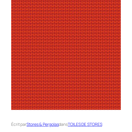
Écrit par
Stores & Pergolas
dans
TOILES DE STORES