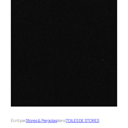
Écrit par
Stores & Pergolas
dans
TOILES DE STORES