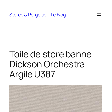
Aller
au
Stores & Pergolas – Le Blog
contenu
Toile de store banne
Dickson Orchestra
Argile U387