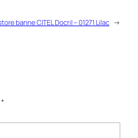
store banne CITEL Docril – 01271 Lilac
→
c
*