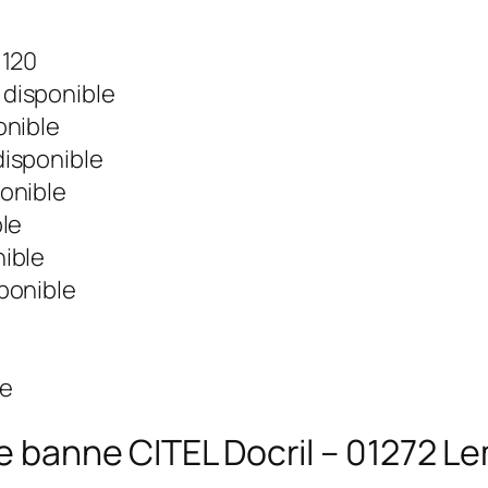
 120
 disponible
onible
disponible
ponible
ble
nible
ponible
le
ore banne CITEL Docril – 01272 