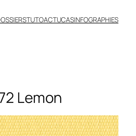
OSSIERS
TUTO
ACTU
CAS
INFOGRAPHIES
1272 Lemon