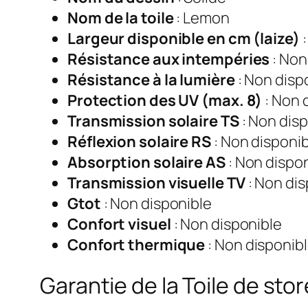
Nom de la toile
: Lemon
Largeur disponible en cm (laize)
:
Résistance aux intempéries
: Non
Résistance à la lumière
: Non disp
Protection des UV (max. 8)
: Non 
Transmission solaire TS
: Non dis
Réflexion solaire RS
: Non disponi
Absorption solaire AS
: Non dispo
Transmission visuelle TV
: Non dis
Gtot
: Non disponible
Confort visuel
: Non disponible
Confort thermique
: Non disponib
Garantie de la Toile de st