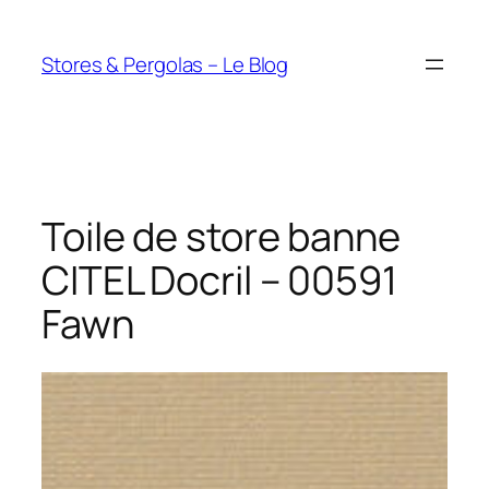
Aller
au
Stores & Pergolas – Le Blog
contenu
Toile de store banne
CITEL Docril – 00591
Fawn