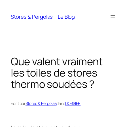
Aller
au
Stores & Pergolas – Le Blog
contenu
Que valent vraiment
les toiles de stores
thermo soudées ?
Écrit par
Stores & Pergolas
dans
DOSSIER