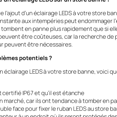
e l’ajout d’un éclairage LEDS à votre store 
constante aux intempéries peut endommager l’é
S tombent en panne plus rapidement que si elles
s peuvent être coûteuses, car la recherche d
ur peuvent être nécessaires.
blèmes potentiels ?
 éclairage LEDS à votre store banne, voici qu
certifié IP67 et qu’il est étanche
bon marché, car ils ont tendance à tomber en 
double face pour fixer le ruban LEDS au store b
cepteur à un endroit où ils seront protégés de