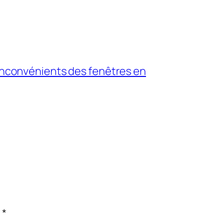
 inconvénients des fenêtres en
c
*