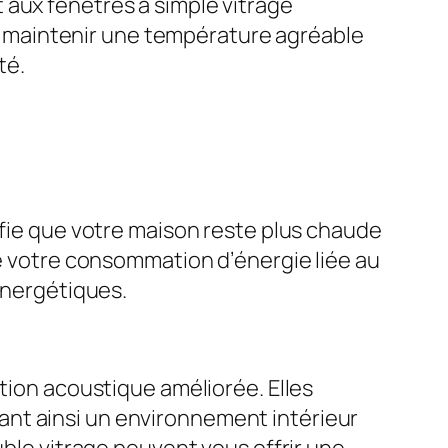
 aux fenêtres à simple vitrage
t à maintenir une température agréable
té.
ifie que votre maison reste plus chaude
re votre consommation d’énergie liée au
 énergétiques.
ation acoustique améliorée. Elles
créant ainsi un environnement intérieur
uble vitrage peuvent vous offrir une