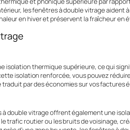
 thermique et phonique supérieure par rapport
intérieur, les fenêtres à double vitrage aiden
haleur en hiver et préservent la fraîcheur en é
itrage
ne isolation thermique supérieure, ce qui sign
à cette isolation renforcée, vous pouvez rédui
se traduit par des économies sur vos factures
es à double vitrage offrent également une isol
 le trafic routier ou les bruits de voisinage, 
ez près d’une zone bruyante, les fenêtres à do