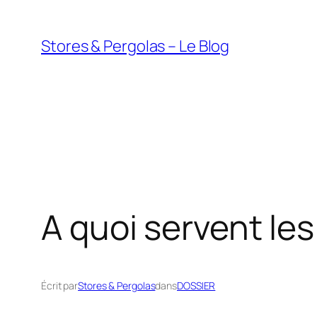
Aller
au
Stores & Pergolas – Le Blog
contenu
A quoi servent les
Écrit par
Stores & Pergolas
dans
DOSSIER