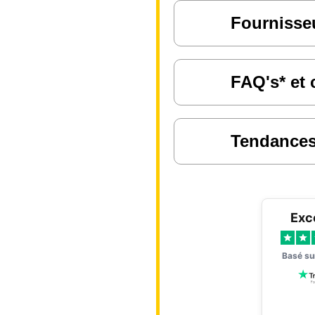
Fournisseu
FAQ's* et 
Tendances 
Exc
Basé s