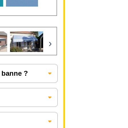
›
e banne ?