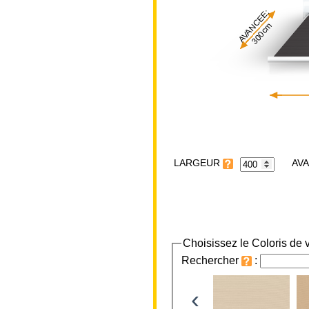
AVANCEE:
300cm
LARGEUR
Choisissez le Coloris de v
Rechercher
:
‹