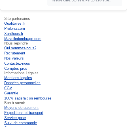
mesure chez Stores & Pergolas® et le
résultat dépasse mes atten...
Site partenaires
Qualitoiles.fr
Prolona.com
Xantheos.fr
Mavoiledombrage.com
Nous rejoindre
Qui sommes-nous?
Recrutement
Nos valeurs
Contactez-nous
Comptes pros
Informations Légales
Mentions legales
Données personnelles
CGV
Garantie
100% satisfait on remboursé
Bon à savoir
Moyens de paiement
Expeditions et transport
Service pose
Suivi de commande