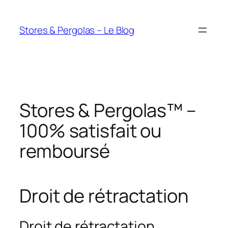
Aller
au
Stores & Pergolas – Le Blog
contenu
Stores & Pergolas™ –
100% satisfait ou
remboursé
Droit de rétractation
Droit de rétractation