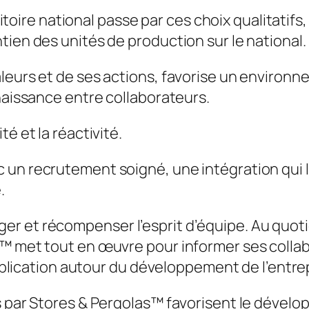
ritoire national passe par ces choix qualitatifs,
tien des unités de production sur le national.
eurs et de ses actions, favorise un environnem
nnaissance entre collaborateurs.
é et la réactivité.
un recrutement soigné, une intégration qui l
.
r et récompenser l’esprit d’équipe. Au quotid
™ met tout en œuvre pour informer ses collabo
 implication autour du développement de l’entre
s par Stores & Pergolas™ favorisent le dévelo