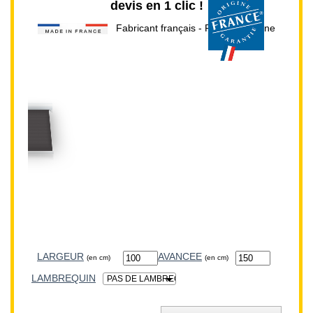
devis en 1 clic !
Fabricant français - Prix direct usine
cm
LARGEUR:
100cm
LARGEUR
(en cm)
LAMBREQUIN
PAS DE LAMBREQUIN